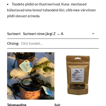
Toodete pildid on illustreerivad. Kuna mesilased
külastavad oma lennul tuhandeid õisi, võib mee värvitoon
pildil olevast erineda.
Sorteeri:
Otsing:
Talvenauding
Suir
Mu