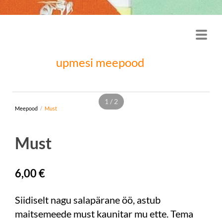
upmesi meepood
1 / 2
Meepood
/
Must
Must
6,00 €
Siidiselt nagu salapärane öö, astub
maitsemeede must kaunitar mu ette. Tema