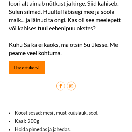
loori alt aimab nõtkust ja kirge. Siid kahiseb.
Sulen silmad. Huultel läbisegi mee ja soola
maik... ja läinud ta ongi. Kas oli see meelepett
või kahises tuul eebenipuu okstes?
Kuhu Sa ka ei kaoks, ma otsin Su ülesse. Me
peame veel kohtuma.
Lisa ostukorvi
Koostisosad: mesi , must küüslauk, sool.
Kaal: 200g
Hoida pimedas ja jahedas.