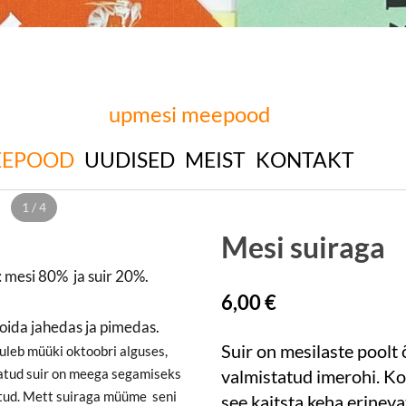
upmesi meepood
EEPOOD
UUDISED
MEIST
KONTAKT
1 / 4
Mesi suiraga
 mesi 80% ja suir 20%.
6,00 €
oida jahedas ja pimedas.
Suir on mesilaste poolt
uleb müüki oktoobri alguses,
jatud suir on meega segamiseks
valmistatud imerohi. K
tud. Mett suiraga müüme seni
see kaitsta keha erineva