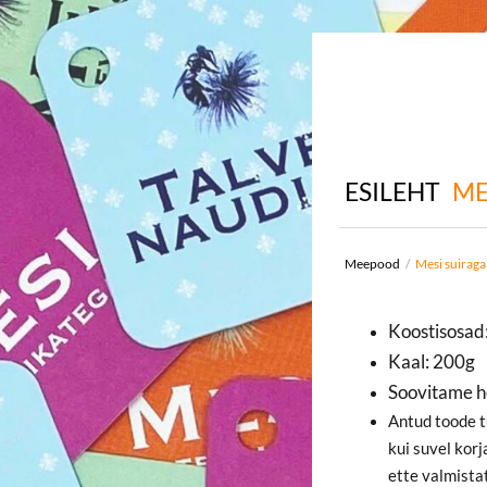
ESILEHT
M
Meepood
/
Mesi suiraga
Koostisosad:
Kaal: 200g
Soovitame h
Antud toode t
kui suvel kor
ette valmista