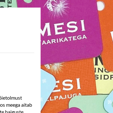
 õietolmust
oos meega aitab
te haiguste