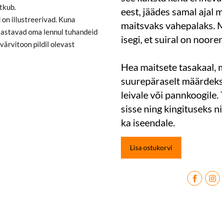
tkub.
eest, jäädes samal ajal 
 on illustreerivad. Kuna
maitsvaks vahepalaks.
lastavad oma lennul tuhandeid
isegi, et suiral on noor
 värvitoon pildil olevast
Hea maitsete tasakaal, 
suurepäraselt määrdeks
leivale või pannkoogile.
sisse ning kingituseks ni
ka iseendale.
Lisa ostukorvi