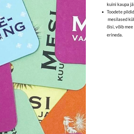
kuini kaupa jä
Toodete pildid
mesilased kü
õisi, võib mee
erineda.