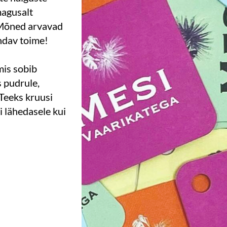
magusalt
 Mõned arvavad
endav toime!
mis sobib
 pudrule,
 Teeks kruusi
i lähedasele kui